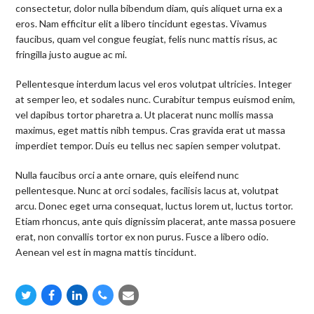
consectetur, dolor nulla bibendum diam, quis aliquet urna ex a
eros. Nam efficitur elit a libero tincidunt egestas. Vivamus
faucibus, quam vel congue feugiat, felis nunc mattis risus, ac
fringilla justo augue ac mi.
Pellentesque interdum lacus vel eros volutpat ultricies. Integer
at semper leo, et sodales nunc. Curabitur tempus euismod enim,
vel dapibus tortor pharetra a. Ut placerat nunc mollis massa
maximus, eget mattis nibh tempus. Cras gravida erat ut massa
imperdiet tempor. Duis eu tellus nec sapien semper volutpat.
Nulla faucibus orci a ante ornare, quis eleifend nunc
pellentesque. Nunc at orci sodales, facilisis lacus at, volutpat
arcu. Donec eget urna consequat, luctus lorem ut, luctus tortor.
Etiam rhoncus, ante quis dignissim placerat, ante massa posuere
erat, non convallis tortor ex non purus. Fusce a libero odio.
Aenean vel est in magna mattis tincidunt.
Twitter
Facebook
Linkedin
Phone
Email
Number